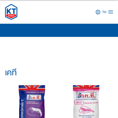
TH
เคที